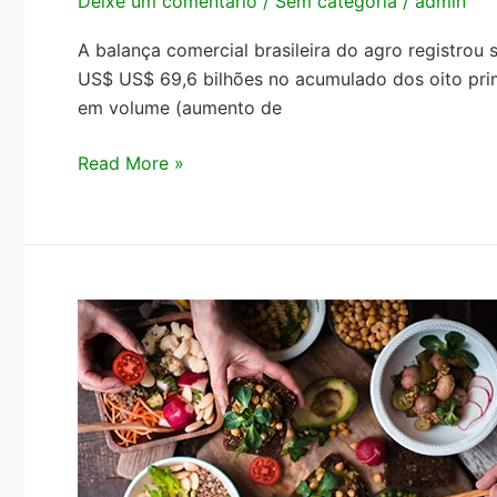
Deixe um comentário
/
Sem categoria
/
admin
A balança comercial brasileira do agro registrou
US$ US$ 69,6 bilhões no acumulado dos oito pri
em volume (aumento de
Read More »
EMBRAPA
E
UNIVERSIDADE
DE
NOTTINGHAM
ASSINAM
PARCERIA