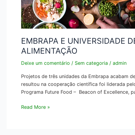
EM
PROJETOS
NA
ÁREA
DE
EMBRAPA E UNIVERSIDADE D
ALIMENTAÇÃO
ALIMENTAÇÃO
Deixe um comentário
/
Sem categoria
/
admin
Projetos de três unidades da Embrapa acabam de 
resultou na cooperação científica foi liderada 
Programa Future Food – Beacon of Excellence, 
Read More »