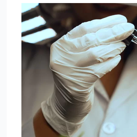
KEEPDRY
SOLUÇÃO
NATURAL
PARA
O
CONTROLE
DE
INSETOS