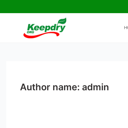
Ir
para
o
conteúdo
H
Author name: admin