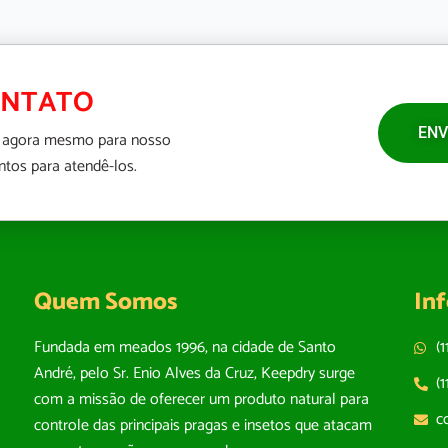
ONTATO
ENV
 agora mesmo para nosso
tos para atendê-los.
Quem Somos
In
Fundada em meados 1996, na cidade de Santo
(
André, pelo Sr. Enio Alves da Cruz, Keepdry surge
(
com a missão de oferecer um produto natural para
c
controle das principais pragas e insetos que atacam