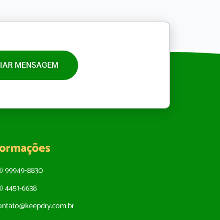
IAR MENSAGEM
formações
11) 99949-8830
11) 4451-6638
ontato@keepdry.com.br